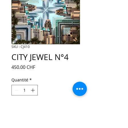
SKU : CJ410
CITY JEWEL N°4
Prix
450.00 CHF
Quantité
*
Ajouter au panier
Tirage 69x69cm sur dibon papier baryté 